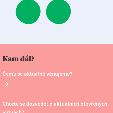
Kam dál?
Čemu se aktuálně věnujeme?
Chcete se dozvědět o aktuálních otevřených
výzvách?