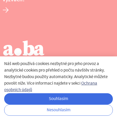
Náš web používá cookies nezbytné pro jeho provoz a
analytické cookies pro přehled o počtu návštěv stránky.
Nezbytné budou použity automaticky. Analytické můžete
povolit níže. Více informací najdete v sekci
Ochrana
osobních údajů
Abakus nadační fond zakladatelů Avastu
Souhlasím
Pikrtova 1737/1a, 140 00 Praha 4 — info@abakus.cz
Privacy Policy
© 2021 Nadační fond Abakus. Czech Republic
Nesouhlasím
Design by
Pinkpill
| Powered by
Kupodivu