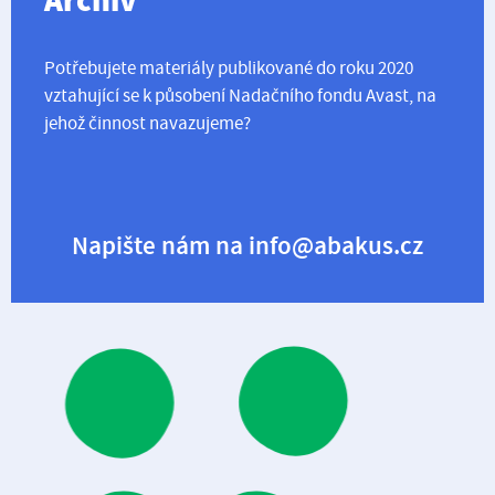
Archiv
Potřebujete materiály publikované do roku 2020
vztahující se k působení Nadačního fondu Avast, na
jehož činnost navazujeme?
Napište nám na info@abakus.cz